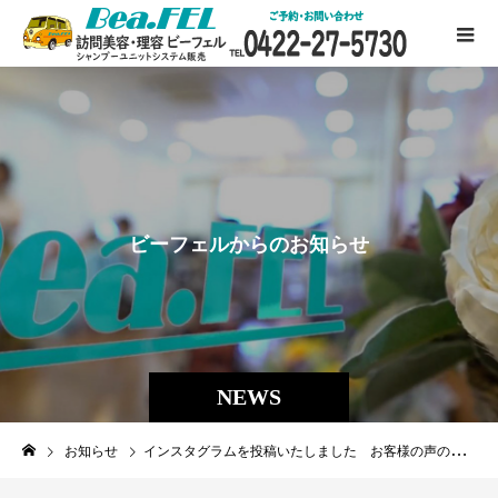
ビ
ー
フ
ェ
ル
か
ら
の
お
知
ら
せ
NEWS
お知らせ
インスタグラムを投稿いたしました お客様の声のご紹介