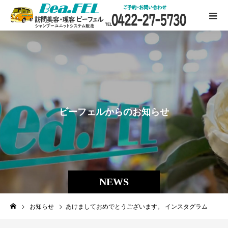
ビ
ー
フ
ェ
ル
か
ら
の
お
知
ら
せ
NEWS
お知らせ
あけましておめでとうございます。 インスタグラム